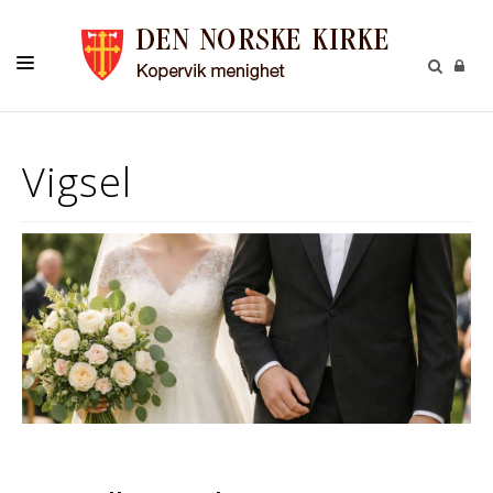
DÅP-VIGSEL-GRAVFERD
Vigsel
MENIGHETSBLADET
BARN - UNGE - KONFIRMANT
KULTUR
GIVERTJENESTE
MENIGHETSARBEID
OM OSS