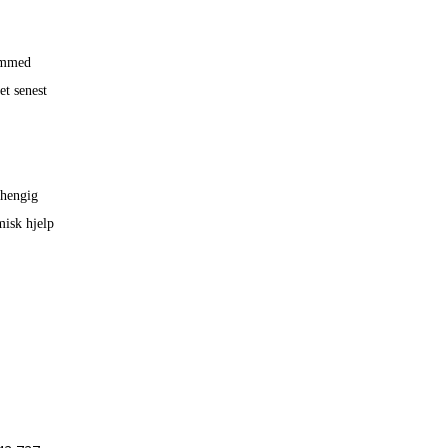
remmed
et senest
vhengig
misk hjelp