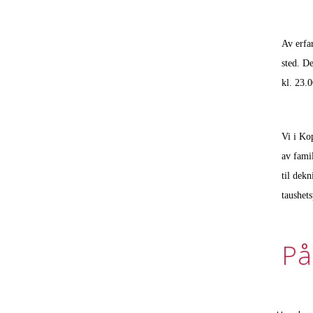
Av erfa
sted. D
kl. 23.0
Vi i Kop
av fami
til dekn
taushets
På