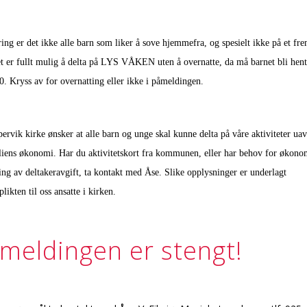
ring er det ikke alle barn som liker å sove hjemmefra, og spesielt ikke på et f
et er fullt mulig å delta på LYS VÅKEN uten å overnatte, da må barnet bli hent
0. Kryss av for overnatting eller ikke i påmeldingen.
ervik kirke ønsker at alle barn og unge skal kunne delta på våre aktiviteter ua
liens økonomi. Har du aktivitetskort fra kommunen, eller har behov for økono
ing av deltakeravgift, ta kontakt med Åse. Slike opplysninger er underlagt
plikten til oss ansatte i kirken.
meldingen er stengt!