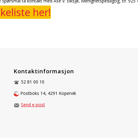
 spørsmål ta kontakt med Åse V. Eiksjø, Menighetspedagog, tlf. 925 
keliste her!
Kontaktinformasjon
52 81 00 10
Postboks 14, 4291 Kopervik
Send e-post