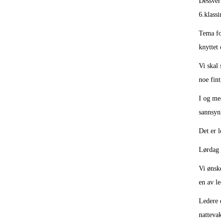
Dessverr
6.klass
Tema for
knyttet
Vi skal 
noe fint
I og me
sannsynl
Det er l
Lørdag s
Vi ønsk
en av le
Ledere 
natteva