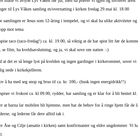
e måtte vi avlyse Lys Våken før jul, men nå prøver vi igjen og inviterer årest
inger til Lys Våken samling m/overnatting i kirken fredag 29.mai kl. 18.00
 samlingen er Jesus som 12-åring i tempelet, og vi skal ha ulike aktiviteter og
 opp mot tema.
spise taco (taco-fredag!) ca. kl. 19.00, så viktig at de har spist litt før de kom
, se film, ha kveldsavslutning, og ja, vi skal sove om natten :-)
d at det er så lenge lyst på kvelden og ingen gardinger i kirkerommet, sover vi
ig nede i kirkekjelleren.
ov å ha med seg snop og brus til ca. kr. 100,- (husk ingen energidrikk!!)
piser vi frokost ca. kl.09.00, rydder, har samling og er klar for å bli hentet kl
er at barna lar mobilen bli hjemme, men har de behov for å ringe hjem får de lå
derne, og lederne får dere alltid tak i.
er Åse og Cilje (ansatte i kirken) samt konfirmanter og eldre ungdommer. Vi h
kt.