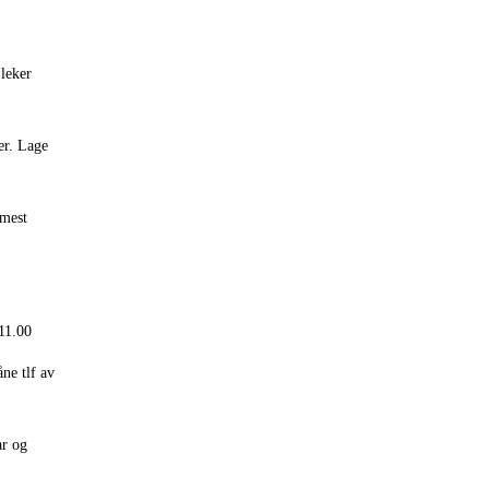
 leker
mer. Lage
 mest
.11.00
ne tlf av
ar og